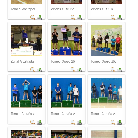
Torneo Montepor...
Vincios 2018 Be...
Vincios 2018 In...
Zonal A Estrada...
Torneo Oroso 20...
Torneo Oroso 20...
Torneo Coruña 2...
Torneo Coruña 2...
Torneo Coruña 2...